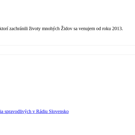
torí zachránili životy mnohých Židov sa venujem od roku 2013.
a spravodlivých v Rádiu Slovensko