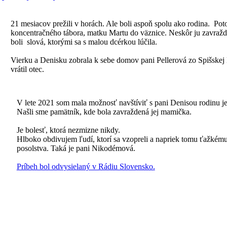
21 mesiacov prežili v horách. Ale boli aspoň spolu ako rodina. Poto
koncentračného tábora, matku Martu do väznice. Neskôr ju zavražd
boli slová, ktorými sa s malou dcérkou lúčila.
Vierku a Denisku zobrala k sebe domov pani Pellerová zo Spišskej N
vrátil otec.
V lete 2021 som mala možnosť navštíviť s pani Denisou rodinu jej
Našli sme pamätník, kde bola zavraždená jej mamička.
Je bolesť, ktorá nezmizne nikdy.
Hlboko obdivujem ľudí, ktorí sa vzopreli a napriek tomu ťažkému,
posolstva. Taká je pani Nikodémová.
Príbeh bol odvysielaný v Rádiu Slovensko.