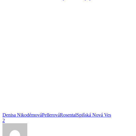
Denisa Nikodémová
Pellerová
Rosental
Spišská Nová Ves
2