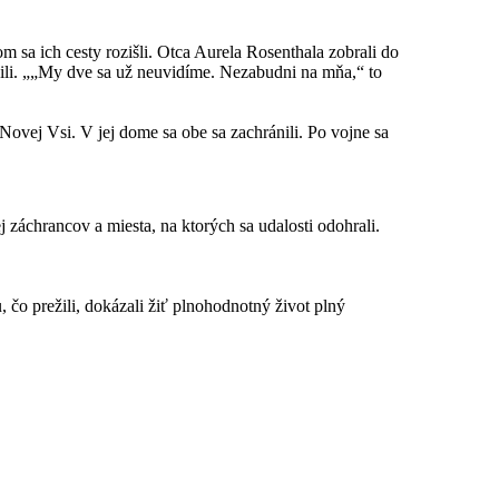
m sa ich cesty rozišli. Otca Aurela Rosenthala zobrali do
ili. „„My dve sa už neuvidíme. Nezabudni na mňa,“ to
ovej Vsi. V jej dome sa obe sa zachránili. Po vojne sa
 záchrancov a miesta, na ktorých sa udalosti odohrali.
 čo prežili, dokázali žiť plnohodnotný život plný