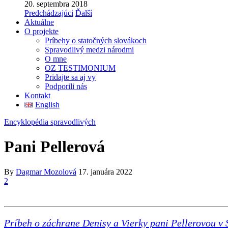
20. septembra 2018
Predchádzajúci
Ďalší
Aktuálne
O projekte
Príbehy o statočných slovákoch
Spravodlivý medzi národmi
O mne
OZ TESTIMONIUM
Pridajte sa aj vy
Podporili nás
Kontakt
English
Encyklopédia spravodlivých
Pani Pellerová
By
Dagmar Mozolová
17. januára 2022
2
Príbeh o záchrane Denisy a Vierky pani Pellerovou v 