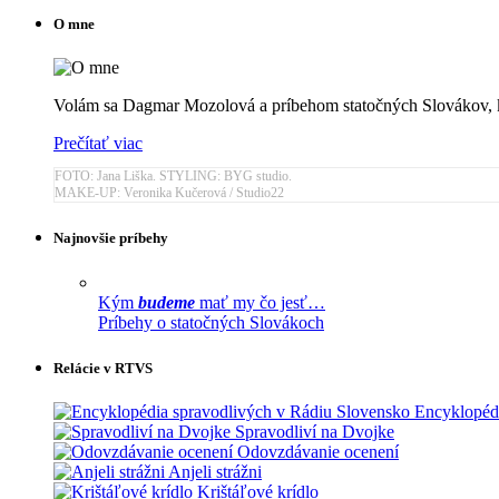
O mne
Volám sa Dagmar Mozolová a príbehom statočných Slovákov, k
Prečítať viac
FOTO: Jana Liška. STYLING: BYG studio.
MAKE-UP: Veronika Kučerová / Studio22
Najnovšie príbehy
Kým
budeme
mať my čo jesť…
Príbehy o statočných Slovákoch
Relácie v RTVS
Encyklopédi
Spravodliví na Dvojke
Odovzdávanie ocenení
Anjeli strážni
Krištáľové krídlo