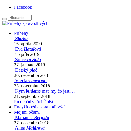
Facebook
Príbehy
Starká
16. apríla 2020
Eva
Hatalová
7. apríla 2019
Srdce
zo zlata
27. januára 2019
Detský
plač
30. decembra 2018
Vrecia
s bavlnou
23. novembra 2018
Kým
budeme
mať my čo jesť…
21. septembra 2018
Predchádzajúci
Ďalší
Encyklopédia spravodlivých
Mojimi očami
Marianna
Bergida
27. decembra 2018
Anna
Malárová