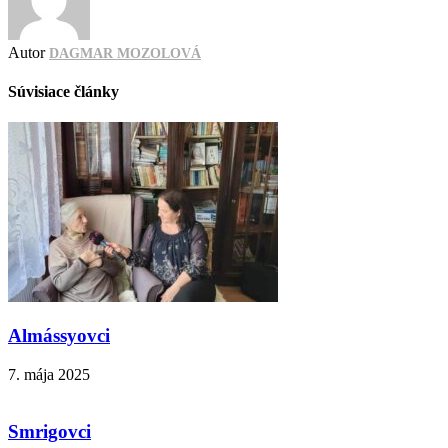
Autor
DAGMAR MOZOLOVÁ
Súvisiace články
Almássyovci
7. mája 2025
Smrigovci