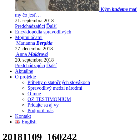
Kým
budeme
mať
my čo jesť…
21. septembra 2018
Predchádzajúci
Ďalší
Encyklopédia spravodlivých
Mojimi očami
Marianna
Bergida
27. decembra 2018
Anna
Malárová
20. septembra 2018
Predchádzajúci
Ďalší
Aktuálne
O projekte
Príbehy o statočných slovákoch
Spravodlivý medzi národmi
O mne
OZ TESTIMONIUM
Pridajte sa aj vy
Podporili nás
Kontakt
English
20181109_160242