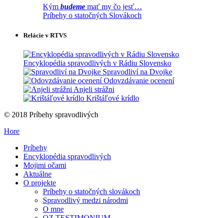
Kým
budeme
mať my čo jesť…
Príbehy o statočných Slovákoch
Relácie v RTVS
Encyklopédia spravodlivých v Rádiu Slovensko
Spravodliví na Dvojke
Odovzdávanie ocenení
Anjeli strážni
Krištáľové krídlo
© 2018 Príbehy spravodlivých
Hore
Príbehy
Encyklopédia spravodlivých
Mojimi očami
Aktuálne
O projekte
Príbehy o statočných slovákoch
Spravodlivý medzi národmi
O mne
OZ TESTIMONIUM