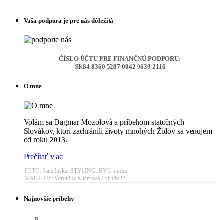
Vaša podpora je pre nás dôležitá
ČÍSLO ÚČTU PRE FINANČNÚ PODPORU:
SK84 8360 5207 0042 0639 2116
O mne
Volám sa Dagmar Mozolová a príbehom statočných
Slovákov, ktorí zachránili životy mnohých Židov sa venujem
od roku 2013.
Prečítať viac
FOTO: Jana Liška. STYLING: BYG studio.
MAKE-UP: Veronika Kučerová / Studio22
Najnovšie príbehy